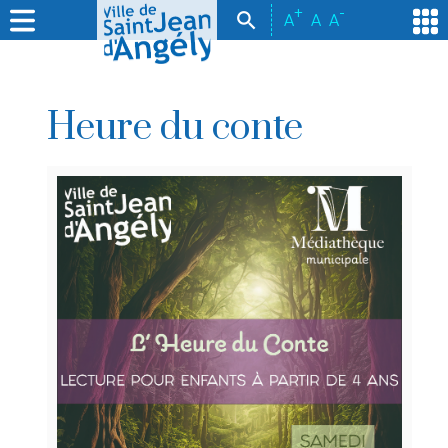
+
-
A
A
A
Heure du conte