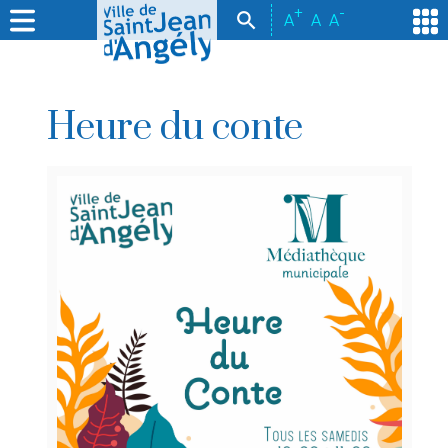
+
-
A
A
A
Heure du conte