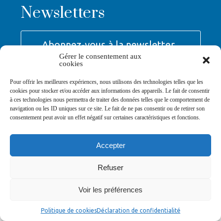
Newsletters
Abonnez-vous à la newsletter
>
Gérer le consentement aux
cookies
Pour offrir les meilleures expériences, nous utilisons des technologies telles que les
cookies pour stocker et/ou accéder aux informations des appareils. Le fait de consentir
à ces technologies nous permettra de traiter des données telles que le comportement de
navigation ou les ID uniques sur ce site. Le fait de ne pas consentir ou de retirer son
© Ville de Saint-Jean-d'Angély 2026
consentement peut avoir un effet négatif sur certaines caractéristiques et fonctions.
Ma mairie
Découvrir la ville
Vivre ma ville
Services publics
Contact
Mentions légales
Plan du site
Données personnelles
Accepter
Refuser
Voir les préférences
Politique de cookies
Déclaration de confidentialité