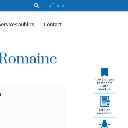
+
-
A
A
A
Services publics
Contact
-Romaine
RDV en ligne
Passeport
Carte
identité
s
Acte de
naissance