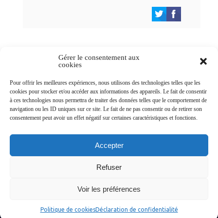
Gérer le consentement aux
cookies
Newsletters
Pour offrir les meilleures expériences, nous utilisons des technologies telles que les
cookies pour stocker et/ou accéder aux informations des appareils. Le fait de consentir
à ces technologies nous permettra de traiter des données telles que le comportement de
navigation ou les ID uniques sur ce site. Le fait de ne pas consentir ou de retirer son
Abonnez-vous à la newsletter
consentement peut avoir un effet négatif sur certaines caractéristiques et fonctions.
>
Accepter
Refuser
© Ville de Saint-Jean-d'Angély 2026
Voir les préférences
Ma mairie
Découvrir la ville
Vivre ma ville
Services publics
Contact
Mentions légales
Plan du site
Données personnelles
Politique de cookies
Déclaration de confidentialité