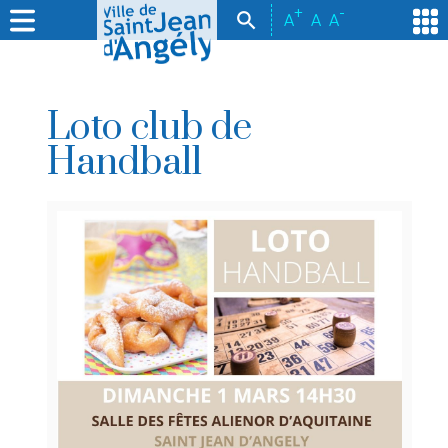
+
-
A
A
A
Loto club de
Handball