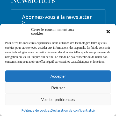
Newsletters
Abonnez-vous à la newsletter
>
Gérer le consentement aux
cookies
Pour offrir les meilleures expériences, nous utilisons des technologies telles que les
cookies pour stocker et/ou accéder aux informations des appareils. Le fait de consentir
à ces technologies nous permettra de traiter des données telles que le comportement de
© Ville de Saint-Jean-d'Angély 2026
navigation ou les ID uniques sur ce site. Le fait de ne pas consentir ou de retirer son
Ma mairie
Découvrir la ville
Vivre ma ville
consentement peut avoir un effet négatif sur certaines caractéristiques et fonctions.
Services publics
Contact
Mentions légales
Plan du site
Données personnelles
Accepter
Refuser
Voir les préférences
Politique de cookies
Déclaration de confidentialité