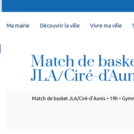
Ma mairie
Découvrir la ville
Vivre ma ville
Match de bask
JLA/Ciré-d'Aun
Match de basket JLA/Ciré-d’Aunis • 19h • Gym