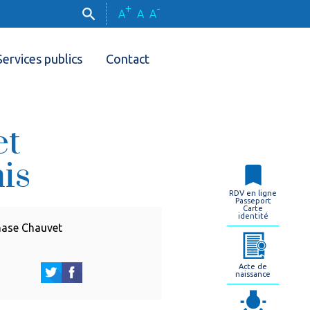
+
-
A
A
A
Services publics
Contact
et
is
RDV en ligne
Passeport
Carte
identité
nase Chauvet
Acte de
naissance