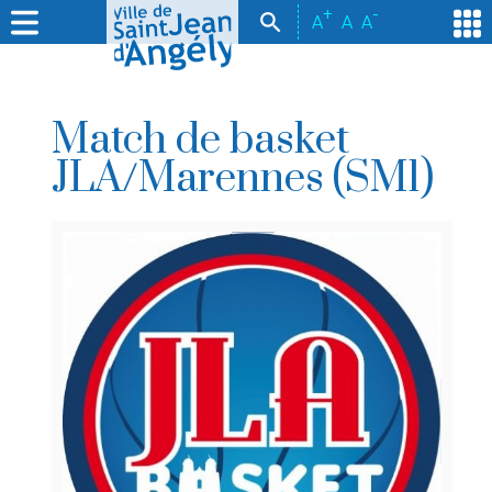
+
-
A
A
A
Match de basket
JLA/Marennes (SM1)