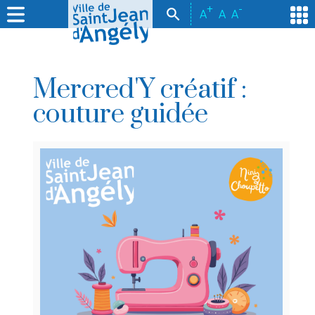
+
-
A
A
A
Mercred'Y créatif :
couture guidée