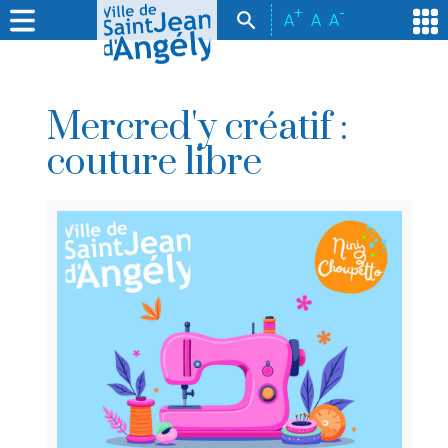
+
-
A
A
A
Mercred'y créatif :
couture libre