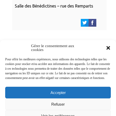
Salle des Bénédictines – rue des Remparts
Gérer le consentement aux
cookies
Newsletters
Pour offrir les meilleures expériences, nous utilisons des technologies telles que les
cookies pour stocker et/ou accéder aux informations des appareils. Le fait de consentir
à ces technologies nous permettra de traiter des données telles que le comportement de
navigation ou les ID uniques sur ce site. Le fait de ne pas consentir ou de retirer son
Abonnez-vous à la newsletter
consentement peut avoir un effet négatif sur certaines caractéristiques et fonctions.
>
Accepter
Refuser
© Ville de Saint-Jean-d'Angély 2026
Voir les préférences