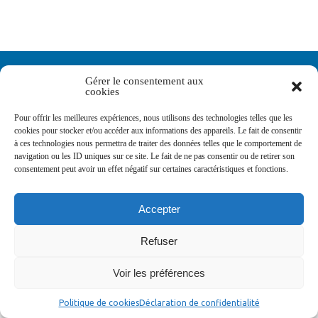
Newsletters
Gérer le consentement aux
cookies
Pour offrir les meilleures expériences, nous utilisons des technologies telles que les
Abonnez-vous à la newsletter
cookies pour stocker et/ou accéder aux informations des appareils. Le fait de consentir
>
à ces technologies nous permettra de traiter des données telles que le comportement de
navigation ou les ID uniques sur ce site. Le fait de ne pas consentir ou de retirer son
consentement peut avoir un effet négatif sur certaines caractéristiques et fonctions.
Accepter
© Ville de Saint-Jean-d'Angély 2026
Ma mairie
Découvrir la ville
Vivre ma ville
Refuser
Services publics
Contact
Mentions légales
Plan du site
Données personnelles
Voir les préférences
Politique de cookies
Déclaration de confidentialité