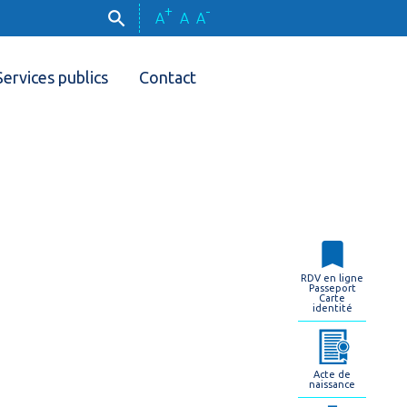
+
-
A
A
A
Services publics
Contact
RDV en ligne
Passeport
Carte
identité
Acte de
naissance