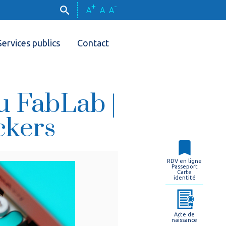
+
-
A
A
A
Services publics
Contact
u FabLab |
ckers
RDV en ligne
Passeport
Carte
identité
Acte de
naissance