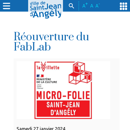
+
-
A
A
A
Réouverture du
FabLab
Samedi 27 janvier 2024