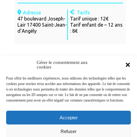
Adresse
Tarifs
47 boulevard Joseph-
Tarif unique : 12€
Lair 17400 Saint-Jean-
Tarif enfant de – 12 ans
d’Angély
: 8€
Gérer le consentement aux
cookies
Newsletters
Pour offrir les meilleures expériences, nous utilisons des technologies telles que les
cookies pour stocker et/ou accéder aux informations des appareils. Le fait de consentir
à ces technologies nous permettra de traiter des données telles que le comportement de
navigation ou les ID uniques sur ce site. Le fait de ne pas consentir ou de retirer son
Abonnez-vous à la newsletter
consentement peut avoir un effet négatif sur certaines caractéristiques et fonctions.
>
Accepter
Refuser