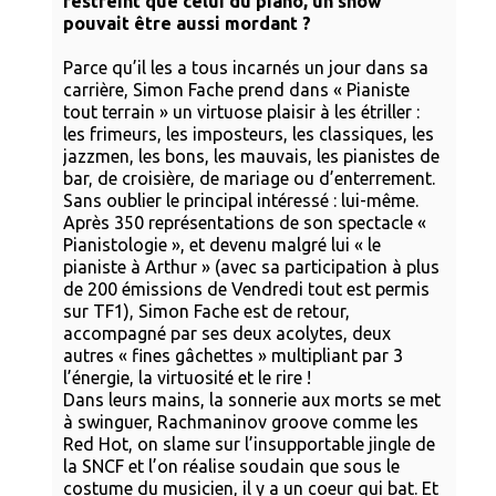
restreint que celui du piano, un show
pouvait
être aussi mordant ?
Parce qu’il les a tous incarnés un jour dans sa
carrière, Simon Fache prend dans « Pianiste
tout terrain » un virtuose plaisir à les étriller :
les frimeurs, les imposteurs, les classiques, les
jazzmen, les bons, les mauvais, les pianistes de
bar, de croisière, de mariage ou d’enterrement.
Sans oublier le principal intéressé : lui-même.
Après 350 représentations de son spectacle «
Pianistologie », et devenu malgré lui « le
pianiste à Arthur » (avec sa participation à plus
de 200 émissions de Vendredi tout est permis
sur TF1), Simon Fache est de retour,
accompagné par ses deux acolytes, deux
autres « fines gâchettes » multipliant par 3
l’énergie, la virtuosité et le rire !
Dans leurs mains, la sonnerie aux morts se met
à swinguer, Rachmaninov groove comme les
Red Hot, on slame sur l’insupportable jingle de
la SNCF et l’on réalise soudain que sous le
costume du musicien, il y a un coeur qui bat. Et