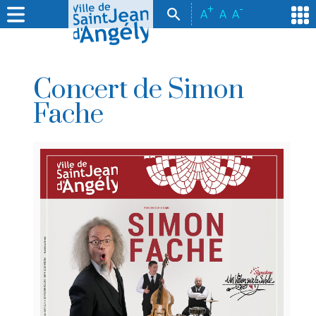
+
-
A
A
A
Concert de Simon
Fache