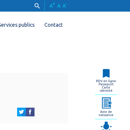
+
-
A
A
A
Services publics
Contact
RDV en ligne
Passeport
Carte
identité
Acte de
naissance