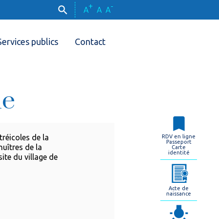
+
-
A
A
A
Services publics
Contact
le
réicoles de la
RDV en ligne
Passeport
huîtres de la
Carte
identité
ite du village de
Acte de
naissance