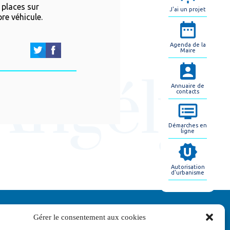
 places sur
J'ai un projet
re véhicule.
Agenda de la
Maire
Annuaire de
contacts
Démarches en
ligne
Autorisation
d'urbanisme
Gérer le consentement aux cookies