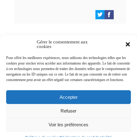
Gérer le consentement aux
cookies
Newsletters
Pour offrir les meilleures expériences, nous utilisons des technologies telles que les
cookies pour stocker et/ou accéder aux informations des appareils. Le fait de consentir
à ces technologies nous permettra de traiter des données telles que le comportement de
navigation ou les ID uniques sur ce site. Le fait de ne pas consentir ou de retirer son
Abonnez-vous à la newsletter
consentement peut avoir un effet négatif sur certaines caractéristiques et fonctions.
>
Accepter
Refuser
© Ville de Saint-Jean-d'Angély 2026
Voir les préférences
Ma mairie
Découvrir la ville
Vivre ma ville
Services publics
Contact
Mentions légales