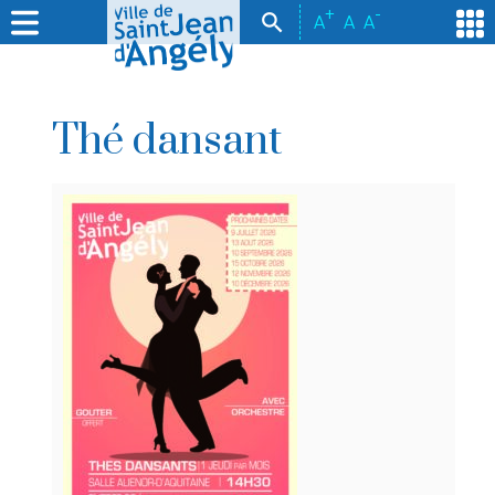
+
-
A
A
A
Thé dansant