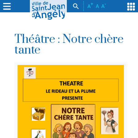
+
-
A
A
A
Théâtre : Notre chère
tante