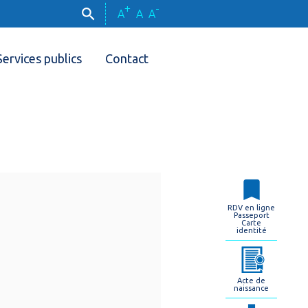
+
-
A
A
A
Services publics
Contact
RDV en ligne
Passeport
Carte
identité
Acte de
naissance