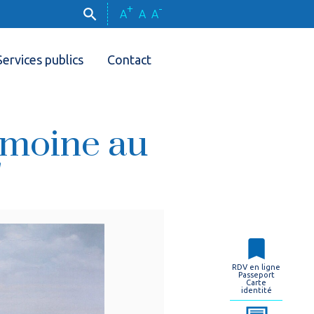
+
-
A
A
A
Services publics
Contact
e moine au
"
RDV en ligne
Passeport
Carte
identité