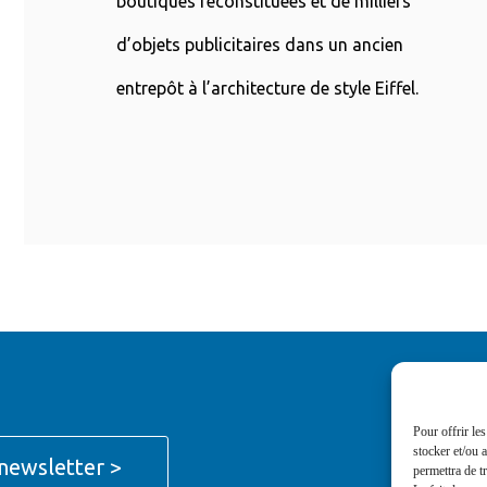
boutiques reconstituées et de milliers
d’objets publicitaires dans un ancien
entrepôt à l’architecture de style Eiffel.
Pour offrir le
stocker et/ou 
newsletter >
permettra de t