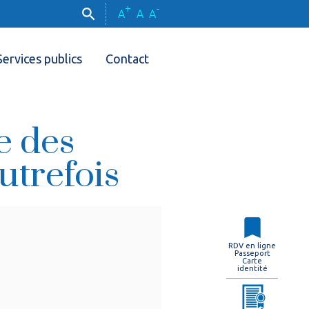
+
-
A
A
A
Services publics
Contact
e des
trefois
RDV en ligne
Passeport
Carte
identité