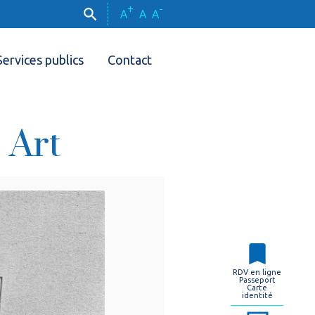
+
-
A
A
A
Services publics
Contact
 Art
RDV en ligne
Passeport
Carte
identité