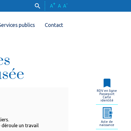
+
-
A
A
A
Services publics
Contact
es
usée
RDV en ligne
Passeport
Carte
identité
iers.
Acte de
déroule un travail
naissance