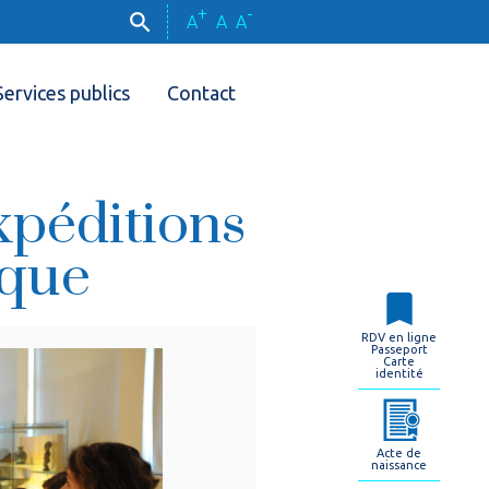
+
-
A
A
A
Services publics
Contact
xpéditions
ique
RDV en ligne
Passeport
Carte
identité
Acte de
naissance