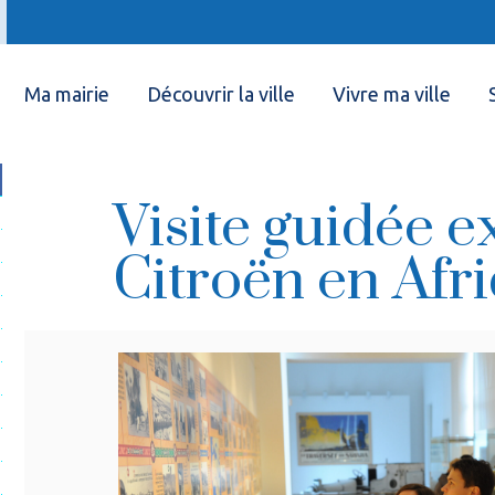
Ma mairie
Découvrir la ville
Vivre ma ville
Visite guidée e
Citroën en Afr