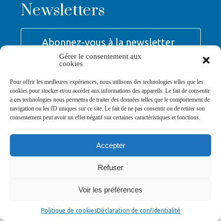
Newsletters
Abonnez-vous à la newsletter
>
Gérer le consentement aux
cookies
Pour offrir les meilleures expériences, nous utilisons des technologies telles que les
cookies pour stocker et/ou accéder aux informations des appareils. Le fait de consentir
à ces technologies nous permettra de traiter des données telles que le comportement de
navigation ou les ID uniques sur ce site. Le fait de ne pas consentir ou de retirer son
© Ville de Saint-Jean-d'Angély 2026
consentement peut avoir un effet négatif sur certaines caractéristiques et fonctions.
Ma mairie
Découvrir la ville
Vivre ma ville
Services publics
Contact
Mentions légales
Plan du site
Données personnelles
Accepter
Refuser
Voir les préférences
Politique de cookies
Déclaration de confidentialité