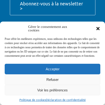
Abonnez-vous à la newsletter
>
Gérer le consentement aux
cookies
© Ville de Saint-Jean-d'Angély 2026
Pour offrir les meilleures expériences, nous utilisons des technologies telles que les
Ma mairie
Découvrir la ville
Vivre ma ville
cookies pour stocker et/ou accéder aux informations des appareils. Le fait de consentir
Services publics
Contact
Mentions légales
à ces technologies nous permettra de traiter des données telles que le comportement de
Plan du site
Données personnelles
navigation ou les ID uniques sur ce site. Le fait de ne pas consentir ou de retirer son
consentement peut avoir un effet négatif sur certaines caractéristiques et fonctions.
Accepter
Refuser
Voir les préférences
Politique de cookies
Déclaration de confidentialité