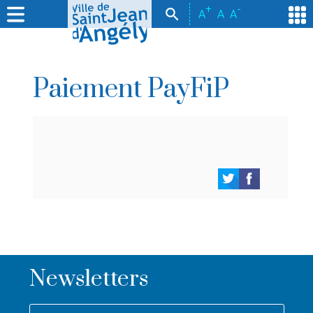
+
-
A
A
A
Paiement PayFiP
Newsletters