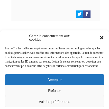
Gérer le consentement aux
cookies
Newsletters
Pour offrir les meilleures expériences, nous utilisons des technologies telles que les
cookies pour stocker et/ou accéder aux informations des appareils. Le fait de consentir
à ces technologies nous permettra de traiter des données telles que le comportement de
navigation ou les ID uniques sur ce site. Le fait de ne pas consentir ou de retirer son
Abonnez-vous à la newsletter
consentement peut avoir un effet négatif sur certaines caractéristiques et fonctions.
>
Accepter
Refuser
© Ville de Saint-Jean-d'Angély 2026
Voir les préférences
Ma mairie
Découvrir la ville
Vivre ma ville
Services publics
Contact
Mentions légales