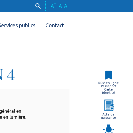
+
-
A
A
A
Services publics
Contact
 4
RDV en ligne
Passeport
Carte
identité
général en
Acte de
e en lumière.
naissance