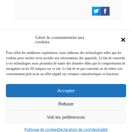
Gérer le consentement aux
cookies
Newsletters
Pour offrir les meilleures expériences, nous utilisons des technologies telles que les
cookies pour stocker et/ou accéder aux informations des appareils. Le fait de consentir
à ces technologies nous permettra de traiter des données telles que le comportement de
navigation ou les ID uniques sur ce site. Le fait de ne pas consentir ou de retirer son
Abonnez-vous à la newsletter
consentement peut avoir un effet négatif sur certaines caractéristiques et fonctions.
>
Accepter
Refuser
© Ville de Saint-Jean-d'Angély 2026
Voir les préférences
Ma mairie
Découvrir la ville
Vivre ma ville
Services publics
Contact
Mentions légales
Plan du site
Données personnelles
Politique de cookies
Déclaration de confidentialité