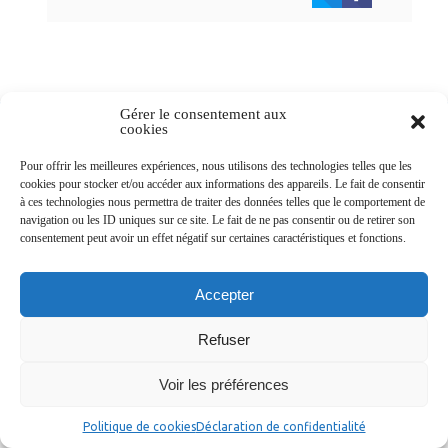
Gérer le consentement aux
Newsletters
cookies
Pour offrir les meilleures expériences, nous utilisons des technologies telles que les
cookies pour stocker et/ou accéder aux informations des appareils. Le fait de consentir
Abonnez-vous à la newsletter
à ces technologies nous permettra de traiter des données telles que le comportement de
>
navigation ou les ID uniques sur ce site. Le fait de ne pas consentir ou de retirer son
consentement peut avoir un effet négatif sur certaines caractéristiques et fonctions.
Accepter
Refuser
© Ville de Saint-Jean-d'Angély 2026
Ma mairie
Découvrir la ville
Vivre ma ville
Services publics
Contact
Mentions légales
Voir les préférences
Plan du site
Données personnelles
Politique de cookies
Déclaration de confidentialité