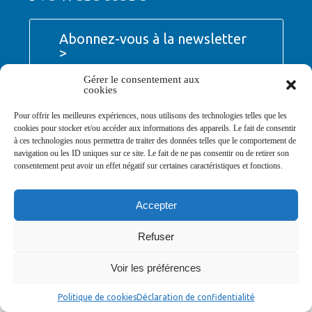
Abonnez-vous à la newsletter
>
Gérer le consentement aux
cookies
Pour offrir les meilleures expériences, nous utilisons des technologies telles que les
cookies pour stocker et/ou accéder aux informations des appareils. Le fait de consentir
© Ville de Saint-Jean-d'Angély 2026
à ces technologies nous permettra de traiter des données telles que le comportement de
Ma mairie
Découvrir la ville
Vivre ma ville
navigation ou les ID uniques sur ce site. Le fait de ne pas consentir ou de retirer son
Services publics
Contact
Mentions légales
consentement peut avoir un effet négatif sur certaines caractéristiques et fonctions.
Plan du site
Données personnelles
Accepter
Refuser
Voir les préférences
Politique de cookies
Déclaration de confidentialité