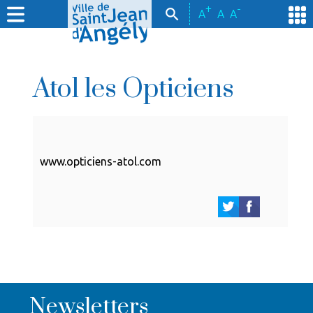
+
-
A
A
A
Atol les Opticiens
www.opticiens-atol.com
Newsletters