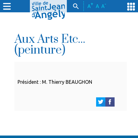
+
-
A
A
A
Aux Arts Etc...
(peinture)
Président : M. Thierry BEAUGHON