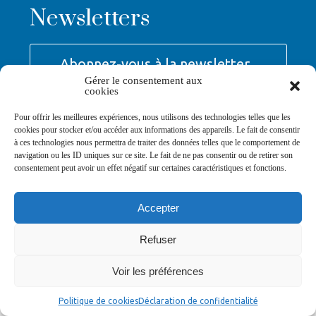
Newsletters
Abonnez-vous à la newsletter
>
Gérer le consentement aux
cookies
Pour offrir les meilleures expériences, nous utilisons des technologies telles que les
cookies pour stocker et/ou accéder aux informations des appareils. Le fait de consentir
à ces technologies nous permettra de traiter des données telles que le comportement de
navigation ou les ID uniques sur ce site. Le fait de ne pas consentir ou de retirer son
© Ville de Saint-Jean-d'Angély 2026
consentement peut avoir un effet négatif sur certaines caractéristiques et fonctions.
Ma mairie
Découvrir la ville
Vivre ma ville
Services publics
Contact
Mentions légales
Plan du site
Données personnelles
Accepter
Refuser
Voir les préférences
Politique de cookies
Déclaration de confidentialité