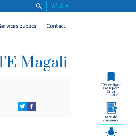
+
-
A
A
A
Services publics
Contact
E Magali
RDV en ligne
Passeport
Carte
identité
Acte de
naissance