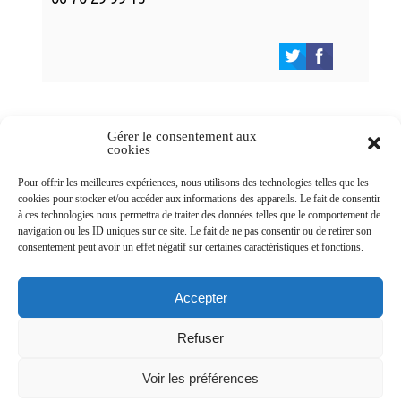
Gérer le consentement aux
cookies
Newsletters
Pour offrir les meilleures expériences, nous utilisons des technologies telles que les
cookies pour stocker et/ou accéder aux informations des appareils. Le fait de consentir
à ces technologies nous permettra de traiter des données telles que le comportement de
navigation ou les ID uniques sur ce site. Le fait de ne pas consentir ou de retirer son
Abonnez-vous à la newsletter
consentement peut avoir un effet négatif sur certaines caractéristiques et fonctions.
>
Accepter
Refuser
© Ville de Saint-Jean-d'Angély 2026
Voir les préférences
Ma mairie
Découvrir la ville
Vivre ma ville