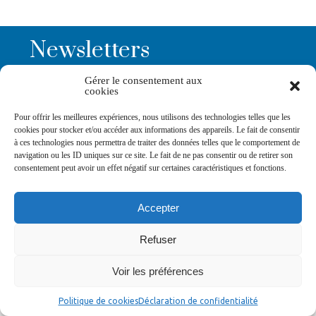
Newsletters
Gérer le consentement aux
cookies
Abonnez-vous à la newsletter
>
Pour offrir les meilleures expériences, nous utilisons des technologies telles que les
cookies pour stocker et/ou accéder aux informations des appareils. Le fait de consentir
à ces technologies nous permettra de traiter des données telles que le comportement de
navigation ou les ID uniques sur ce site. Le fait de ne pas consentir ou de retirer son
consentement peut avoir un effet négatif sur certaines caractéristiques et fonctions.
© Ville de Saint-Jean-d'Angély 2026
Accepter
Ma mairie
Découvrir la ville
Vivre ma ville
Services publics
Contact
Mentions légales
Plan du site
Données personnelles
Refuser
Voir les préférences
Politique de cookies
Déclaration de confidentialité