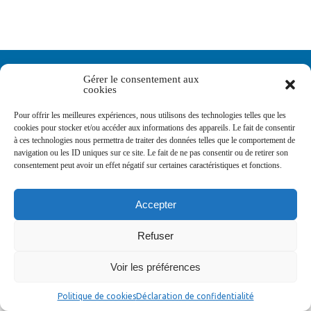
Newsletters
Gérer le consentement aux
cookies
Pour offrir les meilleures expériences, nous utilisons des technologies telles que les
Abonnez-vous à la newsletter
cookies pour stocker et/ou accéder aux informations des appareils. Le fait de consentir
>
à ces technologies nous permettra de traiter des données telles que le comportement de
navigation ou les ID uniques sur ce site. Le fait de ne pas consentir ou de retirer son
consentement peut avoir un effet négatif sur certaines caractéristiques et fonctions.
Accepter
© Ville de Saint-Jean-d'Angély 2026
Ma mairie
Découvrir la ville
Vivre ma ville
Refuser
Services publics
Contact
Mentions légales
Plan du site
Données personnelles
Voir les préférences
Politique de cookies
Déclaration de confidentialité