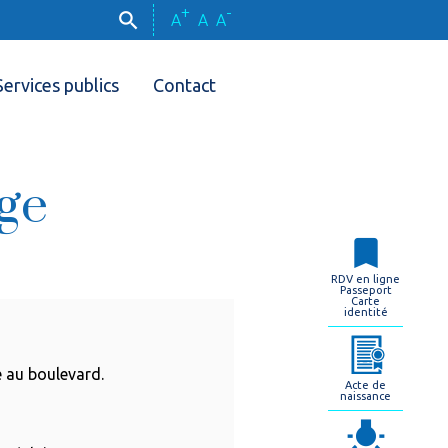
+
-
A
A
A
Services publics
Contact
ge
RDV en ligne
Passeport
Carte
identité
e au boulevard.
Acte de
naissance