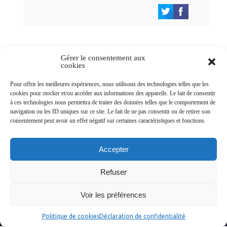
Gérer le consentement aux
cookies
Newsletters
Pour offrir les meilleures expériences, nous utilisons des technologies telles que les
cookies pour stocker et/ou accéder aux informations des appareils. Le fait de consentir
à ces technologies nous permettra de traiter des données telles que le comportement de
navigation ou les ID uniques sur ce site. Le fait de ne pas consentir ou de retirer son
Abonnez-vous à la newsletter
consentement peut avoir un effet négatif sur certaines caractéristiques et fonctions.
>
Accepter
Refuser
© Ville de Saint-Jean-d'Angély 2026
Voir les préférences
Ma mairie
Découvrir la ville
Vivre ma ville
Services publics
Contact
Mentions légales
Plan du site
Données personnelles
Politique de cookies
Déclaration de confidentialité