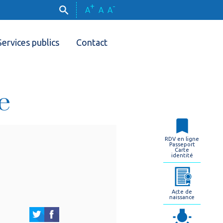
+
-
A
A
A
Services publics
Contact
e
RDV en ligne
Passeport
Carte
identité
Acte de
naissance