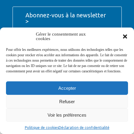
Abonnez-vous à la newsletter
>
Gérer le consentement aux
cookies
Pour offrir les meilleures expériences, nous utilisons des technologies telles que les
cookies pour stocker et/ou accéder aux informations des appareils. Le fait de consentir
© Ville de Saint-Jean-d'Angély 2026
à ces technologies nous permettra de traiter des données telles que le comportement de
Ma mairie
Découvrir la ville
Vivre ma ville
navigation ou les ID uniques sur ce site. Le fait de ne pas consentir ou de retirer son
Services publics
Contact
Mentions légales
consentement peut avoir un effet négatif sur certaines caractéristiques et fonctions.
Plan du site
Données personnelles
Accepter
Refuser
Voir les préférences
Politique de cookies
Déclaration de confidentialité