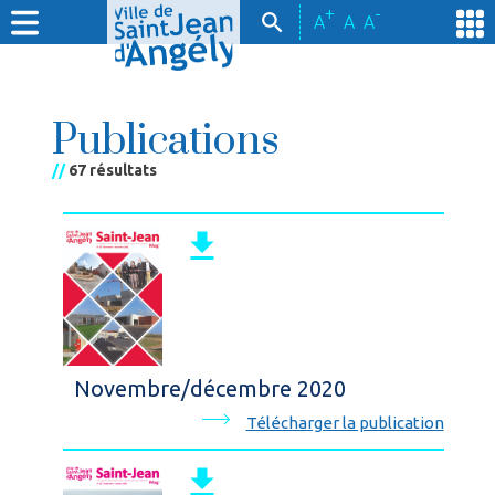
+
-
A
A
A
Publications
//
67 résultats
Novembre/décembre 2020
Télécharger la publication