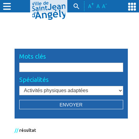
+
-
A
A
A
Mots clés
Spécialités
//
résultat