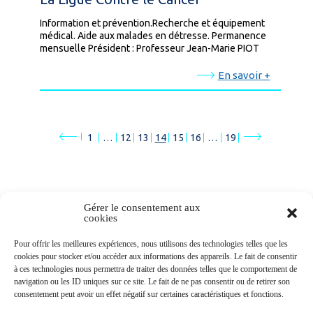
Information et prévention.Recherche et équipement
médical. Aide aux malades en détresse. Permanence
mensuelle Président : Professeur Jean-Marie PIOT
En savoir +
1
…
12
13
14
15
16
…
19
Gérer le consentement aux
cookies
Newsletters
Pour offrir les meilleures expériences, nous utilisons des technologies telles que les
cookies pour stocker et/ou accéder aux informations des appareils. Le fait de consentir
à ces technologies nous permettra de traiter des données telles que le comportement de
navigation ou les ID uniques sur ce site. Le fait de ne pas consentir ou de retirer son
Abonnez-vous à la newsletter
consentement peut avoir un effet négatif sur certaines caractéristiques et fonctions.
>