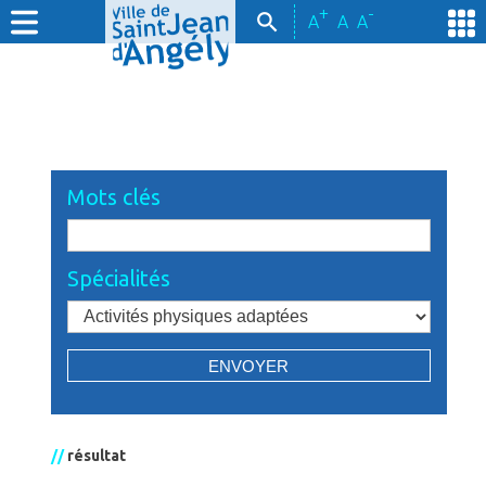
+
-
A
A
A
Mots clés
Spécialités
//
résultat