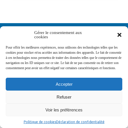
Newsletters
Gérer le consentement aux
cookies
Pour offrir les meilleures expériences, nous utilisons des technologies telles que les
Abonnez-vous à la newsletter
cookies pour stocker et/ou accéder aux informations des appareils. Le fait de consentir
>
à ces technologies nous permettra de traiter des données telles que le comportement de
navigation ou les ID uniques sur ce site. Le fait de ne pas consentir ou de retirer son
consentement peut avoir un effet négatif sur certaines caractéristiques et fonctions.
Accepter
© Ville de Saint-Jean-d'Angély 2026
Refuser
Ma mairie
Découvrir la ville
Vivre ma ville
Services publics
Contact
Mentions légales
Plan du site
Données personnelles
Voir les préférences
Politique de cookies
Déclaration de confidentialité