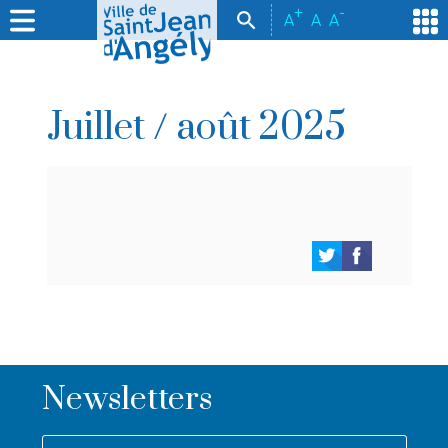
+
-
A
A
A
Juillet / août 2025
Newsletters