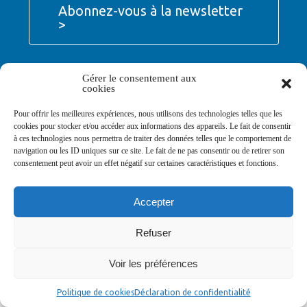
Abonnez-vous à la newsletter
>
Gérer le consentement aux
cookies
© Ville de Saint-Jean-d'Angély 2026
Pour offrir les meilleures expériences, nous utilisons des technologies telles que les
Ma mairie
Découvrir la ville
Vivre ma ville
cookies pour stocker et/ou accéder aux informations des appareils. Le fait de consentir
Services publics
Contact
Mentions légales
à ces technologies nous permettra de traiter des données telles que le comportement de
Plan du site
Données personnelles
navigation ou les ID uniques sur ce site. Le fait de ne pas consentir ou de retirer son
consentement peut avoir un effet négatif sur certaines caractéristiques et fonctions.
Accepter
Refuser
Voir les préférences
Politique de cookies
Déclaration de confidentialité