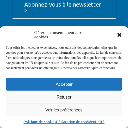
Abonnez-vous à la newsletter
>
Gérer le consentement aux
cookies
© Ville de Saint-Jean-d'Angély 2026
Pour offrir les meilleures expériences, nous utilisons des technologies telles que les
Ma mairie
Découvrir la ville
Vivre ma ville
cookies pour stocker et/ou accéder aux informations des appareils. Le fait de consentir
Services publics
Contact
Mentions légales
à ces technologies nous permettra de traiter des données telles que le comportement de
Plan du site
Données personnelles
navigation ou les ID uniques sur ce site. Le fait de ne pas consentir ou de retirer son
consentement peut avoir un effet négatif sur certaines caractéristiques et fonctions.
Accepter
Refuser
Voir les préférences
Politique de cookies
Déclaration de confidentialité