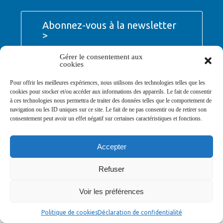
Abonnez-vous à la newsletter
>
Gérer le consentement aux
cookies
Pour offrir les meilleures expériences, nous utilisons des technologies telles que les
cookies pour stocker et/ou accéder aux informations des appareils. Le fait de consentir
© Ville de Saint-Jean-d'Angély 2026
à ces technologies nous permettra de traiter des données telles que le comportement de
Ma mairie
Découvrir la ville
Vivre ma ville
navigation ou les ID uniques sur ce site. Le fait de ne pas consentir ou de retirer son
Services publics
Contact
Mentions légales
consentement peut avoir un effet négatif sur certaines caractéristiques et fonctions.
Plan du site
Données personnelles
Accepter
Refuser
Voir les préférences
Politique de cookies
Déclaration de confidentialité