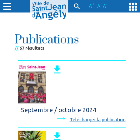
+
-
A
A
A
Publications
//
67 résultats
Septembre / octobre 2024
Télécharger la publication